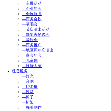
—车展活动
—企业年会
—会展服务
—商务会议
—演唱会
—节庆演出活动
—颁奖表彰晚会
—音乐会
—商务推广
—地区周年庆演出
—商会年会
—儿童剧
—技能大赛
租赁服务
—灯光
—音响
—LED屏
—铁马
—椅子
—桁架
—舞美制作