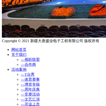
Copyright © 2021 新疆大唐盛业电子工程有限公司 版权所有
网站首页
关于我们
—视听联盟
—合作商
活动案例
—T台秀
—体育赛事
—博览专辑
—周年庆典
—竞赛活动
—文艺汇演
—开业上市