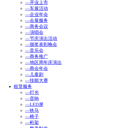
—开业上市
—车展活动
—企业年会
—会展服务
—商务会议
—演唱会
—节庆演出活动
—颁奖表彰晚会
—音乐会
—商务推广
—地区周年庆演出
—商会年会
—儿童剧
—技能大赛
租赁服务
—灯光
—音响
—LED屏
—铁马
—椅子
—桁架