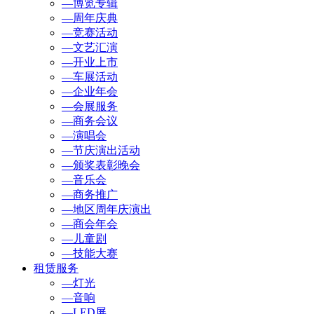
—博览专辑
—周年庆典
—竞赛活动
—文艺汇演
—开业上市
—车展活动
—企业年会
—会展服务
—商务会议
—演唱会
—节庆演出活动
—颁奖表彰晚会
—音乐会
—商务推广
—地区周年庆演出
—商会年会
—儿童剧
—技能大赛
租赁服务
—灯光
—音响
—LED屏