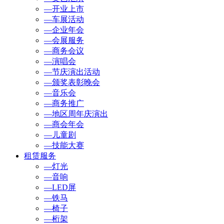
—开业上市
—车展活动
—企业年会
—会展服务
—商务会议
—演唱会
—节庆演出活动
—颁奖表彰晚会
—音乐会
—商务推广
—地区周年庆演出
—商会年会
—儿童剧
—技能大赛
租赁服务
—灯光
—音响
—LED屏
—铁马
—椅子
—桁架